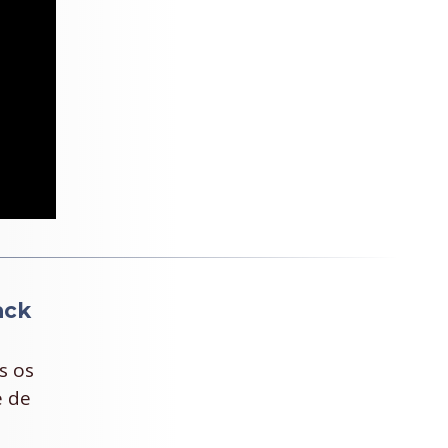
ack
s os
e de