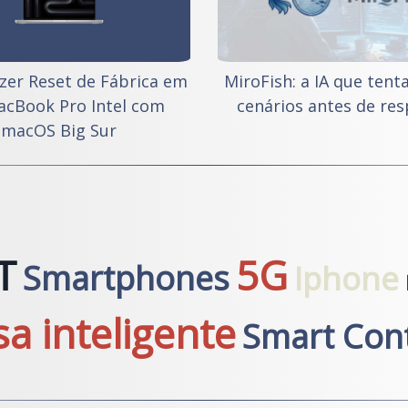
er Reset de Fábrica em
MiroFish: a IA que tent
cBook Pro Intel com
cenários antes de re
macOS Big Sur
T
5G
Smartphones
Iphone
sa inteligente
Smart Cont