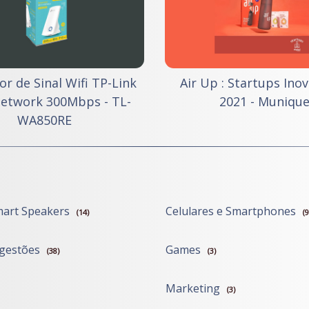
or de Sinal Wifi TP-Link
Air Up : Startups Ino
Network 300Mbps - TL-
2021 - Muniqu
WA850RE
mart Speakers
Celulares e Smartphones
(14)
(9
ugestões
Games
(38)
(3)
Marketing
(3)