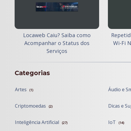
Locaweb Caiu? Saiba como
Repetid
Acompanhar o Status dos
Wi-Fi 
Serviços
Categorias
Artes
Áudio e S
(1)
Criptomoedas
Dicas e S
(2)
Inteligência Artificial
IoT
(27)
(14)